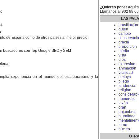
¿Quieres poner aquí t
do
Llamanos al 902 88 66
LAS PAL
la
prostitución
quien
P
cambio
nto de España como de otros países al mejor precio.
conservaci
gracia
proporción
 en buscadores con Top Google SEO y SEM
mérito
vista
dios
elona
expresión
animación
vitalidad
plia experiencia en el mundo del escaparatismo y la
aleluya
pliego
tendencia
religión
considerabl
numeroso
taxón
gran
enjambre
pluralidad
mentalment
torno
núcleo
OTRA