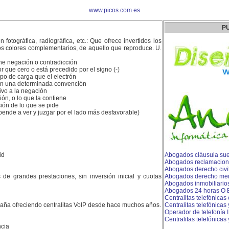
www.picos.com.es
P
fotográfica, radiográfica, etc.: Que ofrece invertidos los
los colores complementarios, de aquello que reproduce. U.
ne negación o contradicción
r que cero o está precedido por el signo (-)
ipo de carga que el electrón
 en una determinada convención
ivo a la negación
n, o lo que la contiene
ión de lo que se pide
pende a ver y juzgar por el lado más desfavorable)
id
Abogados cláusula suel
Abogados reclamacion
Abogados derecho civi
es de grandes prestaciones, sin inversión inicial y cuotas
Abogados derecho merca
Abogados inmobiliario
Abogados 24 horas O B
Centralitas telefónicas 
aña ofreciendo centralitas VoIP desde hace muchos años.
Centralitas telefónicas
Operador de telefonía 
Centralitas telefónicas
cia