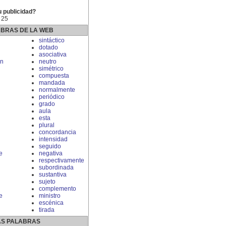
u publicidad?
 25
ABRAS DE LA WEB
sintáctico
dotado
asociativa
ón
neutro
simétrico
compuesta
mandada
normalmente
periódico
grado
aula
esta
plural
concordancia
intensidad
seguido
e
negativa
respectivamente
subordinada
sustantiva
sujeto
complemento
e
ministro
escénica
tirada
S PALABRAS