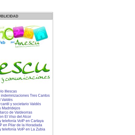
UBLICIDAD
o Illescas
 indemnizaciones Tres Cantos
l Valdés
ntil y societario Valdés
s Madridejos
arco de Valdeorras
en El Viso del Alcor
 y telefonía VoIP en Cartaya
IP en Pilar de la Horadada
 y telefonía VoIP en La Zubia