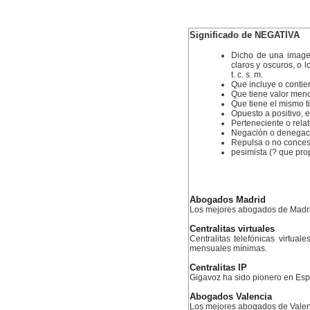
Significado de NEGATIVA
Dicho de una imagen 
claros y oscuros, o 
t. c. s. m.
Que incluye o contie
Que tiene valor meno
Que tiene el mismo t
Opuesto a positivo,
Perteneciente o relat
Negación o denegació
Repulsa o no conces
pesimista (? que pro
Abogados Madrid
Los mejores abogados de Madr
Centralitas virtuales
Centralitas telefónicas virtual
mensuales mínimas.
Centralitas IP
Gigavoz ha sido pionero en Esp
Abogados Valencia
Los mejores abogados de Valen